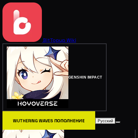
BitTopup
Wiki
GENSHIN IMPACT
WUTHERING WAVES ПОПОЛНЕНИЕ
Русский