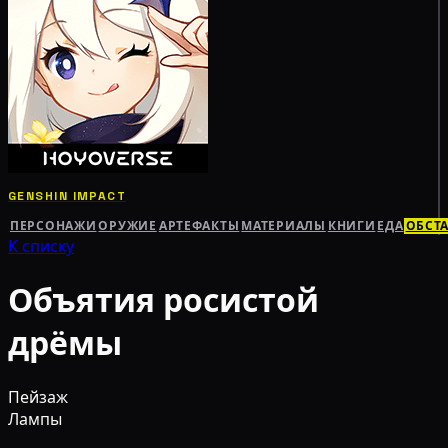
GENSHIN IMPACT
ПЕРСОНАЖИ
ОРУЖИЕ
АРТЕФАКТЫ
МАТЕРИАЛЫ
КНИГИ
ЕДА
ОБСТ
К списку
Объятия росистой
дрёмы
Пейзаж
Лампы