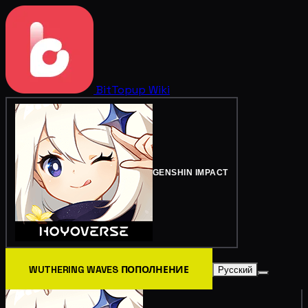
BitTopup
Wiki
GENSHIN IMPACT
WUTHERING WAVES ПОПОЛНЕНИЕ
Русский