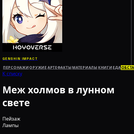
GENSHIN IMPACT
ПЕРСОНАЖИ
ОРУЖИЕ
АРТЕФАКТЫ
МАТЕРИАЛЫ
КНИГИ
ЕДА
ОБСТ
К списку
Меж холмов в лунном
свете
Пейзаж
Лампы