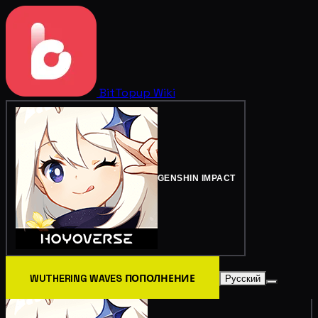
BitTopup
Wiki
GENSHIN IMPACT
WUTHERING WAVES ПОПОЛНЕНИЕ
Русский