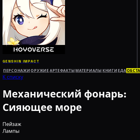
GENSHIN IMPACT
ПЕРСОНАЖИ
ОРУЖИЕ
АРТЕФАКТЫ
МАТЕРИАЛЫ
КНИГИ
ЕДА
ОБСТ
К списку
Механический фонарь:
Сияющее море
Пейзаж
Лампы