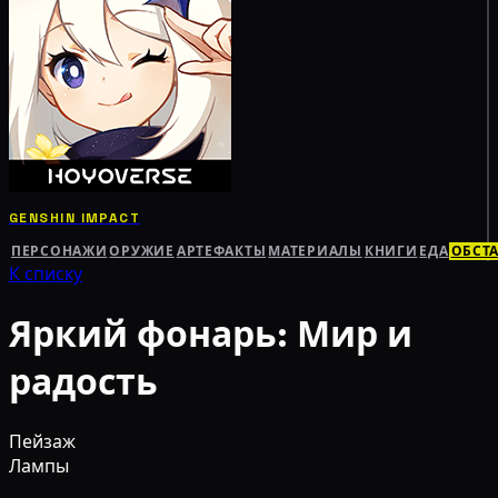
GENSHIN IMPACT
ПЕРСОНАЖИ
ОРУЖИЕ
АРТЕФАКТЫ
МАТЕРИАЛЫ
КНИГИ
ЕДА
ОБСТ
К списку
Яркий фонарь: Мир и
радость
Пейзаж
Лампы