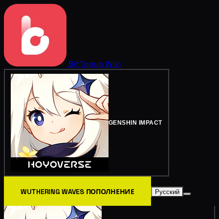
BitTopup
Wiki
GENSHIN IMPACT
WUTHERING WAVES ПОПОЛНЕНИЕ
Русский