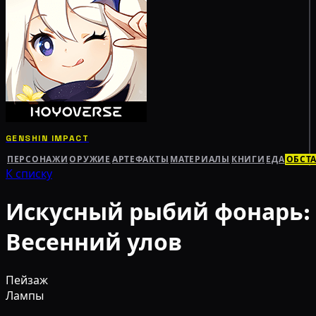
GENSHIN IMPACT
ПЕРСОНАЖИ
ОРУЖИЕ
АРТЕФАКТЫ
МАТЕРИАЛЫ
КНИГИ
ЕДА
ОБСТ
К списку
Искусный рыбий фонарь:
Весенний улов
Пейзаж
Лампы