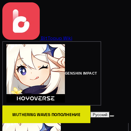
BitTopup
Wiki
GENSHIN IMPACT
WUTHERING WAVES ПОПОЛНЕНИЕ
Русский