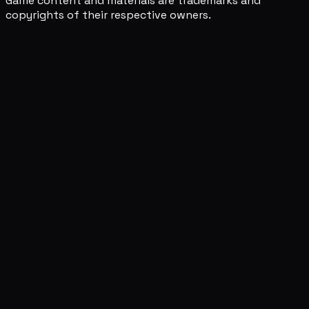
Game content and materials are trademarks and
copyrights of their respective owners.