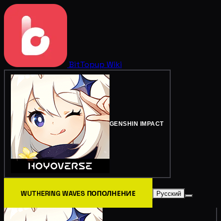
BitTopup
Wiki
GENSHIN IMPACT
WUTHERING WAVES ПОПОЛНЕНИЕ
Русский