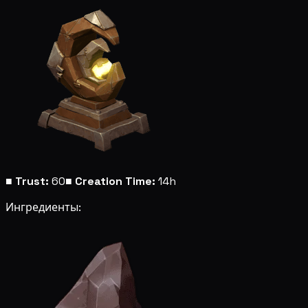
■
Trust:
60
■
Creation Time:
14h
Ингредиенты: