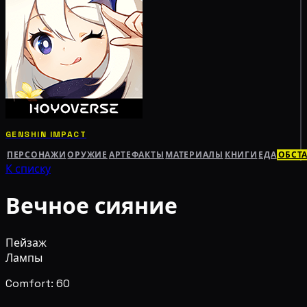
GENSHIN IMPACT
ПЕРСОНАЖИ
ОРУЖИЕ
АРТЕФАКТЫ
МАТЕРИАЛЫ
КНИГИ
ЕДА
ОБСТ
К списку
Вечное сияние
Пейзаж
Лампы
Comfort: 60