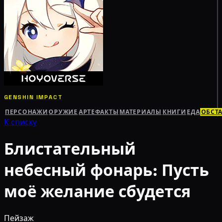
GENSHIN IMPACT
ПЕРСОНАЖИ
ОРУЖИЕ
АРТЕФАКТЫ
МАТЕРИАЛЫ
КНИГИ
ЕДА
ОБСТ
К списку
Блистательный
небесный фонарь: Пусть
моё желание сбудется
Пейзаж