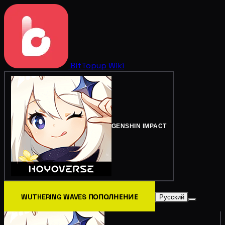
BitTopup
Wiki
GENSHIN IMPACT
WUTHERING WAVES ПОПОЛНЕНИЕ
Русский