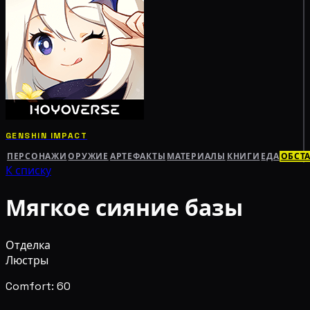
GENSHIN IMPACT
ПЕРСОНАЖИ
ОРУЖИЕ
АРТЕФАКТЫ
МАТЕРИАЛЫ
КНИГИ
ЕДА
ОБСТ
К списку
Мягкое сияние базы
Отделка
Люстры
Comfort: 60