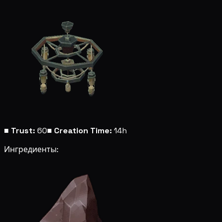
■
Trust:
60
■
Creation Time:
14h
Ингредиенты: