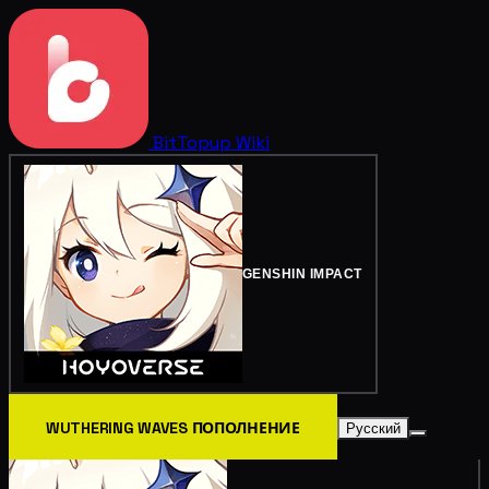
BitTopup
Wiki
GENSHIN IMPACT
WUTHERING WAVES ПОПОЛНЕНИЕ
Русский