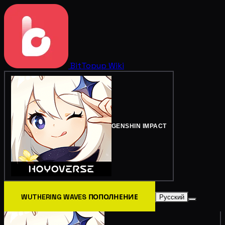
BitTopup
Wiki
GENSHIN IMPACT
WUTHERING WAVES ПОПОЛНЕНИЕ
Русский