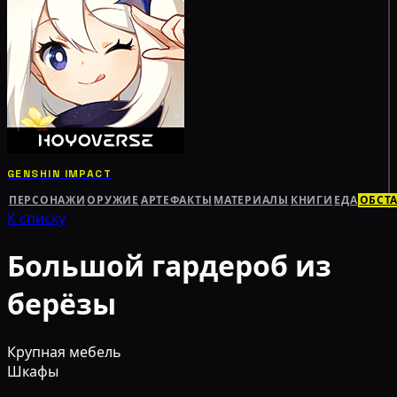
GENSHIN IMPACT
ПЕРСОНАЖИ
ОРУЖИЕ
АРТЕФАКТЫ
МАТЕРИАЛЫ
КНИГИ
ЕДА
ОБСТ
К списку
Большой гардероб из
берёзы
Крупная мебель
Шкафы