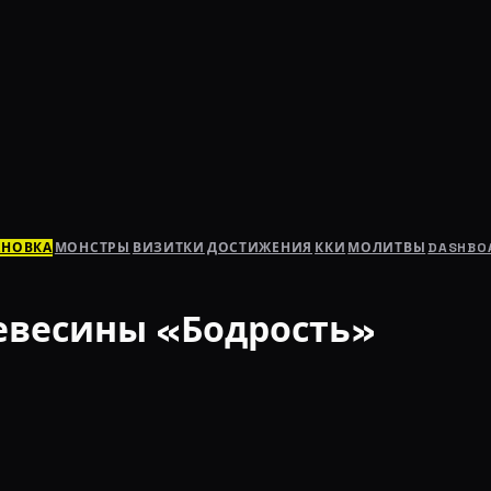
АНОВКА
МОНСТРЫ
ВИЗИТКИ
ДОСТИЖЕНИЯ
ККИ
МОЛИТВЫ
DASHBO
евесины «Бодрость»