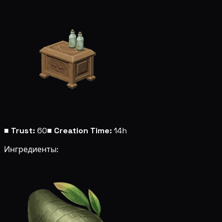
■
Trust:
60
■
Creation Time:
14h
Ингредиенты: