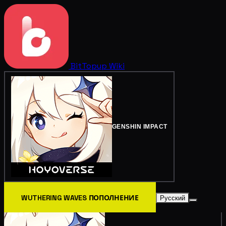
BitTopup
Wiki
GENSHIN IMPACT
WUTHERING WAVES ПОПОЛНЕНИЕ
Русский