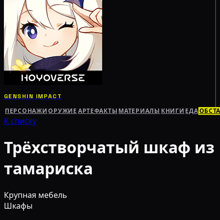
GENSHIN IMPACT
ПЕРСОНАЖИ
ОРУЖИЕ
АРТЕФАКТЫ
МАТЕРИАЛЫ
КНИГИ
ЕДА
ОБСТ
К списку
Трёхстворчатый шкаф из
тамариска
Крупная мебель
Шкафы