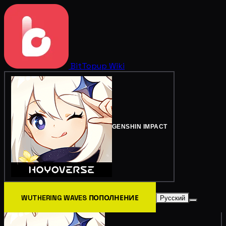
BitTopup
Wiki
GENSHIN IMPACT
WUTHERING WAVES ПОПОЛНЕНИЕ
Русский