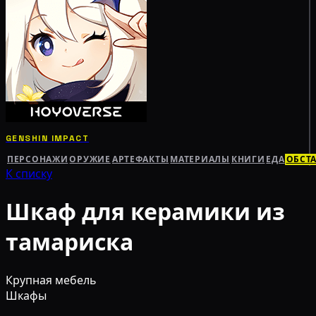
GENSHIN IMPACT
ПЕРСОНАЖИ
ОРУЖИЕ
АРТЕФАКТЫ
МАТЕРИАЛЫ
КНИГИ
ЕДА
ОБСТ
К списку
Шкаф для керамики из
тамариска
Крупная мебель
Шкафы