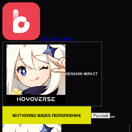
BitTopup
Wiki
GENSHIN IMPACT
WUTHERING WAVES ПОПОЛНЕНИЕ
Русский