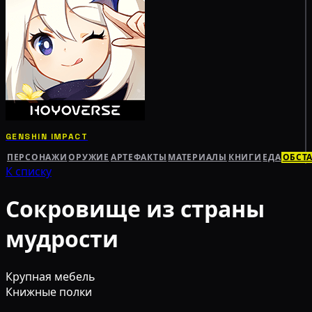
GENSHIN IMPACT
ПЕРСОНАЖИ
ОРУЖИЕ
АРТЕФАКТЫ
МАТЕРИАЛЫ
КНИГИ
ЕДА
ОБСТ
К списку
Сокровище из страны
мудрости
Крупная мебель
Книжные полки