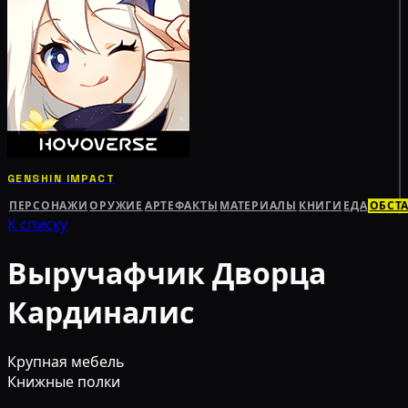
GENSHIN IMPACT
ПЕРСОНАЖИ
ОРУЖИЕ
АРТЕФАКТЫ
МАТЕРИАЛЫ
КНИГИ
ЕДА
ОБСТ
К списку
Выручафчик Дворца
Кардиналис
Крупная мебель
Книжные полки