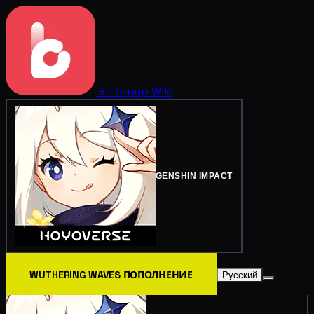
BitTopup
Wiki
GENSHIN IMPACT
WUTHERING WAVES ПОПОЛНЕНИЕ
Русский