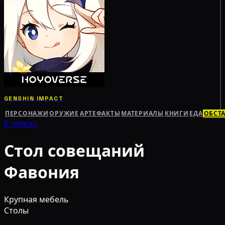
GENSHIN IMPACT
ПЕРСОНАЖИ
ОРУЖИЕ
АРТЕФАКТЫ
МАТЕРИАЛЫ
КНИГИ
ЕДА
ОБСТ
К списку
Стол совещаний
Фавония
Крупная мебель
Столы