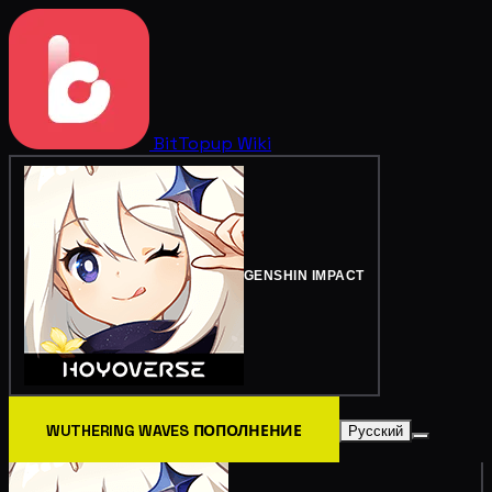
BitTopup
Wiki
GENSHIN IMPACT
WUTHERING WAVES ПОПОЛНЕНИЕ
Русский