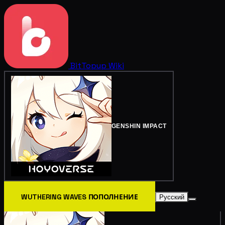
BitTopup
Wiki
GENSHIN IMPACT
WUTHERING WAVES ПОПОЛНЕНИЕ
Русский