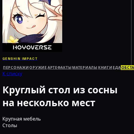
GENSHIN IMPACT
ПЕРСОНАЖИ
ОРУЖИЕ
АРТЕФАКТЫ
МАТЕРИАЛЫ
КНИГИ
ЕДА
ОБСТ
К списку
Круглый стол из сосны
на несколько мест
Крупная мебель
Столы