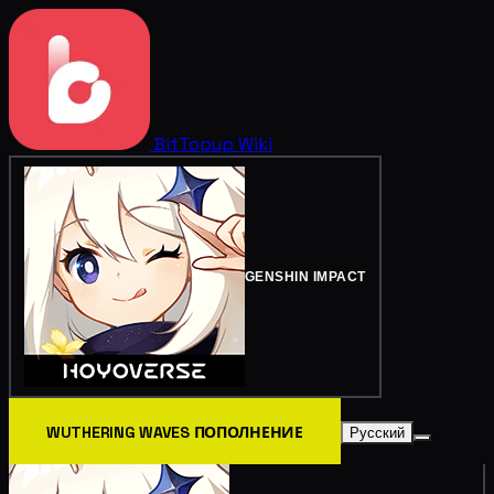
BitTopup
Wiki
GENSHIN IMPACT
WUTHERING WAVES ПОПОЛНЕНИЕ
Русский