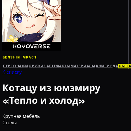
GENSHIN IMPACT
ПЕРСОНАЖИ
ОРУЖИЕ
АРТЕФАКТЫ
МАТЕРИАЛЫ
КНИГИ
ЕДА
ОБСТ
К списку
Котацу из юмэмиру
«Тепло и холод»
Крупная мебель
Столы