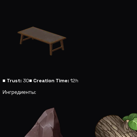
■
Trust:
30
■
Creation Time:
12h
Ингредиенты: