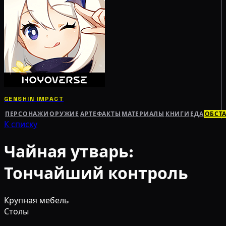
GENSHIN IMPACT
ПЕРСОНАЖИ
ОРУЖИЕ
АРТЕФАКТЫ
МАТЕРИАЛЫ
КНИГИ
ЕДА
ОБСТ
К списку
Чайная утварь:
Тончайший контроль
Крупная мебель
Столы