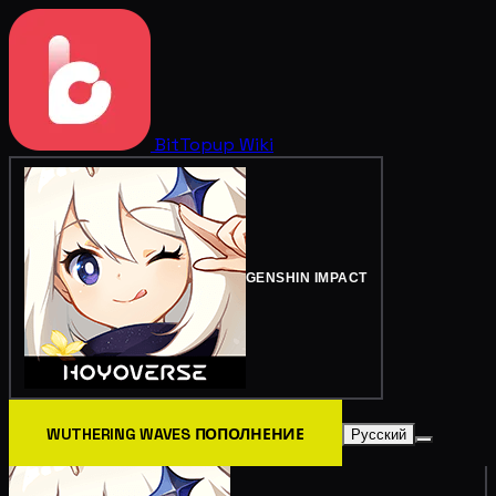
BitTopup
Wiki
GENSHIN IMPACT
WUTHERING WAVES ПОПОЛНЕНИЕ
Русский