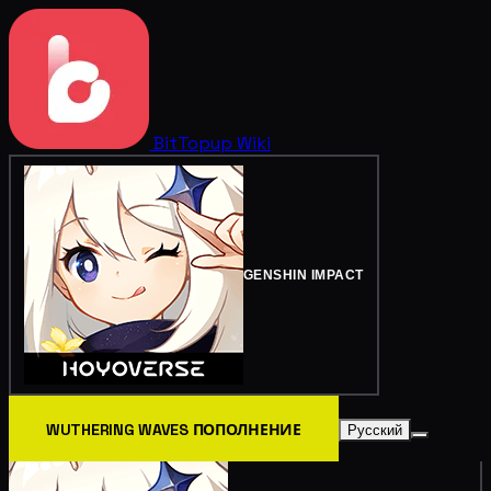
BitTopup
Wiki
GENSHIN IMPACT
WUTHERING WAVES ПОПОЛНЕНИЕ
Русский