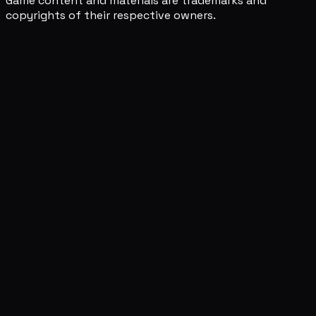
Game content and materials are trademarks and
copyrights of their respective owners.