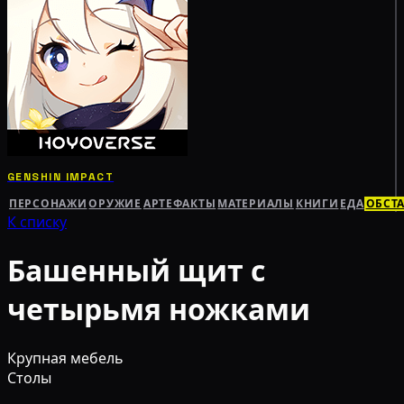
GENSHIN IMPACT
ПЕРСОНАЖИ
ОРУЖИЕ
АРТЕФАКТЫ
МАТЕРИАЛЫ
КНИГИ
ЕДА
ОБСТ
К списку
Башенный щит с
четырьмя ножками
Крупная мебель
Столы