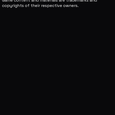
Game content and materials are trademarks and
copyrights of their respective owners.