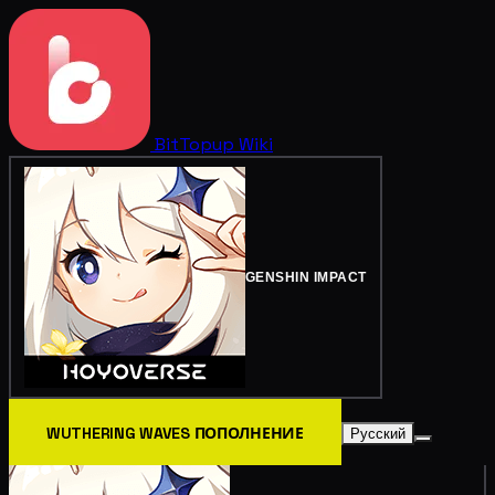
BitTopup
Wiki
GENSHIN IMPACT
WUTHERING WAVES ПОПОЛНЕНИЕ
Русский