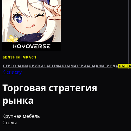
GENSHIN IMPACT
ПЕРСОНАЖИ
ОРУЖИЕ
АРТЕФАКТЫ
МАТЕРИАЛЫ
КНИГИ
ЕДА
ОБСТ
К списку
Торговая стратегия
рынка
Крупная мебель
Столы