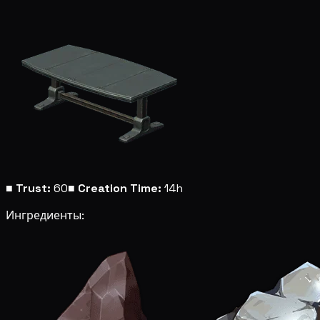
■
Trust:
60
■
Creation Time:
14h
Ингредиенты: