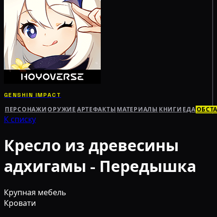
GENSHIN IMPACT
ПЕРСОНАЖИ
ОРУЖИЕ
АРТЕФАКТЫ
МАТЕРИАЛЫ
КНИГИ
ЕДА
ОБСТ
К списку
Кресло из древесины
адхигамы - Передышка
Крупная мебель
Кровати