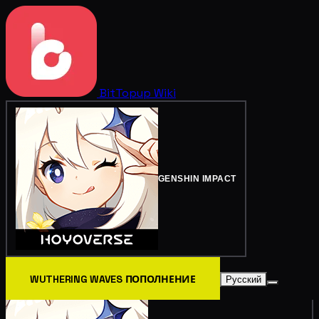
BitTopup
Wiki
GENSHIN IMPACT
WUTHERING WAVES ПОПОЛНЕНИЕ
Русский