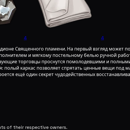
4
4
адионе Священного пламени. На первый взгляд может пок
полнителем и мягкому постельному белью ручной работы
твующие торговцы проснутся помолодевшими и полными с
: полый каркас позволяет спрятать ценные вещи под ма
кроется ещё один секрет чудодейственных восстанавлив
s of their respective owners.