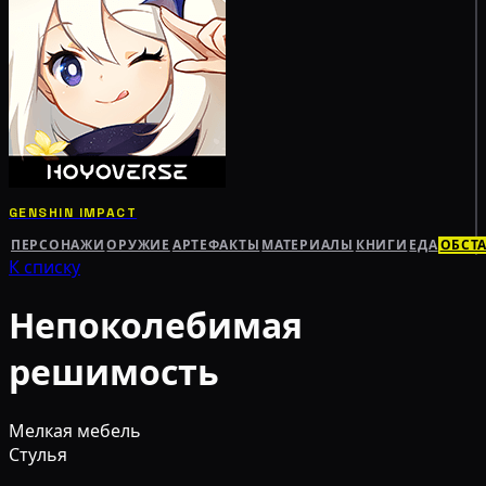
GENSHIN IMPACT
ПЕРСОНАЖИ
ОРУЖИЕ
АРТЕФАКТЫ
МАТЕРИАЛЫ
КНИГИ
ЕДА
ОБСТ
К списку
Непоколебимая
решимость
Мелкая мебель
Стулья