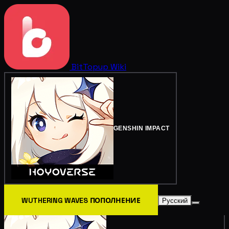
BitTopup
Wiki
GENSHIN IMPACT
WUTHERING WAVES ПОПОЛНЕНИЕ
Русский