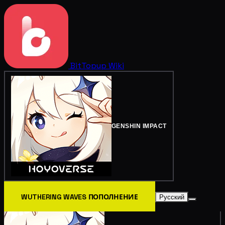
BitTopup
Wiki
GENSHIN IMPACT
WUTHERING WAVES ПОПОЛНЕНИЕ
Русский