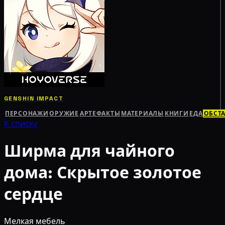
GENSHIN IMPACT
ПЕРСОНАЖИ
ОРУЖИЕ
АРТЕФАКТЫ
МАТЕРИАЛЫ
КНИГИ
ЕДА
ОБСТ
К списку
Ширма для чайного
дома: Скрытое золотое
сердце
Мелкая мебель