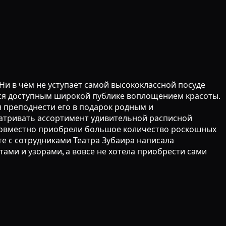
Ни в чём не уступает самой высококлассной посуде
ится доступным широкой публике воплощением красоты.
я преподнести его в подарок родным и
матривать ассортимент удивительной расписной
 совместно приобрели большое количество роскошных
те с сотрудниками Театра Зубаира написала
ами и узорами, а вовсе не хотела приобрести сами