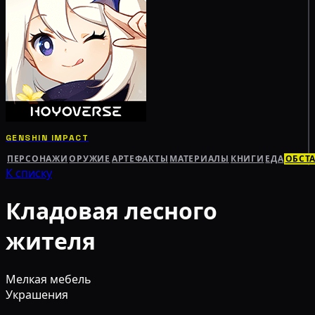
GENSHIN IMPACT
ПЕРСОНАЖИ
ОРУЖИЕ
АРТЕФАКТЫ
МАТЕРИАЛЫ
КНИГИ
ЕДА
ОБСТ
К списку
Кладовая лесного
жителя
Мелкая мебель
Украшения