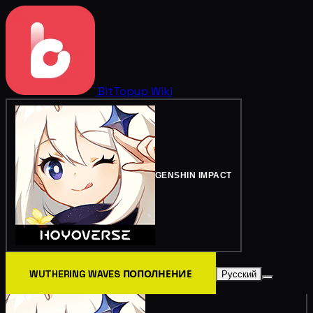
BitTopup
Wiki
GENSHIN IMPACT
WUTHERING WAVES ПОПОЛНЕНИЕ
Русский