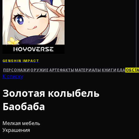
GENSHIN IMPACT
ПЕРСОНАЖИ
ОРУЖИЕ
АРТЕФАКТЫ
МАТЕРИАЛЫ
КНИГИ
ЕДА
ОБСТ
К списку
Золотая колыбель
Баобаба
Мелкая мебель
Украшения