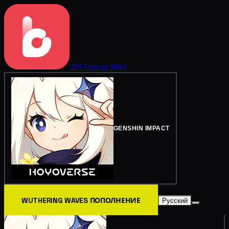
BitTopup
Wiki
GENSHIN IMPACT
WUTHERING WAVES ПОПОЛНЕНИЕ
Русский