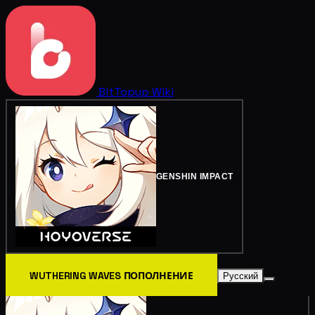
BitTopup
Wiki
GENSHIN IMPACT
WUTHERING WAVES ПОПОЛНЕНИЕ
Русский