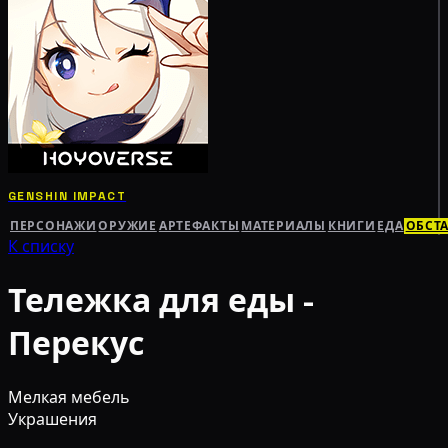
GENSHIN IMPACT
ПЕРСОНАЖИ
ОРУЖИЕ
АРТЕФАКТЫ
МАТЕРИАЛЫ
КНИГИ
ЕДА
ОБСТ
К списку
Тележка для еды -
Перекус
Мелкая мебель
Украшения