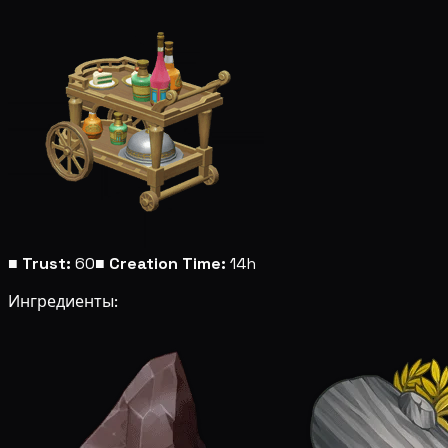
■
Trust:
60
■
Creation Time:
14h
Ингредиенты: