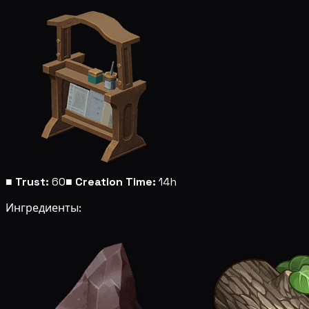
■
Trust:
60
■
Creation Time:
14h
Ингредиенты: