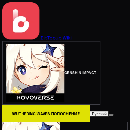
BitTopup
Wiki
GENSHIN IMPACT
WUTHERING WAVES ПОПОЛНЕНИЕ
Русский