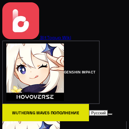
BitTopup
Wiki
GENSHIN IMPACT
WUTHERING WAVES ПОПОЛНЕНИЕ
Русский