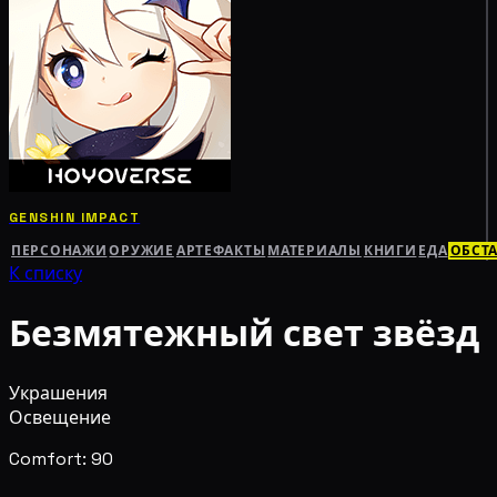
GENSHIN IMPACT
ПЕРСОНАЖИ
ОРУЖИЕ
АРТЕФАКТЫ
МАТЕРИАЛЫ
КНИГИ
ЕДА
ОБСТ
К списку
Безмятежный свет звёзд
Украшения
Освещение
Comfort: 90