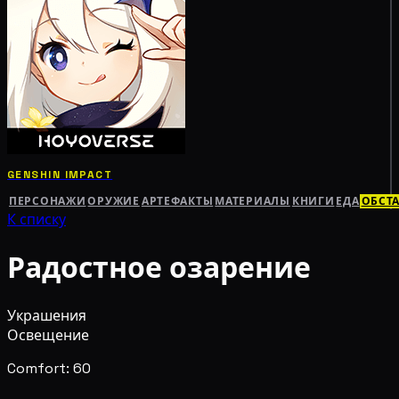
GENSHIN IMPACT
ПЕРСОНАЖИ
ОРУЖИЕ
АРТЕФАКТЫ
МАТЕРИАЛЫ
КНИГИ
ЕДА
ОБСТ
К списку
Радостное озарение
Украшения
Освещение
Comfort: 60