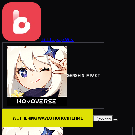
BitTopup
Wiki
GENSHIN IMPACT
WUTHERING WAVES ПОПОЛНЕНИЕ
Русский