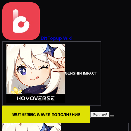
BitTopup
Wiki
GENSHIN IMPACT
WUTHERING WAVES ПОПОЛНЕНИЕ
Русский