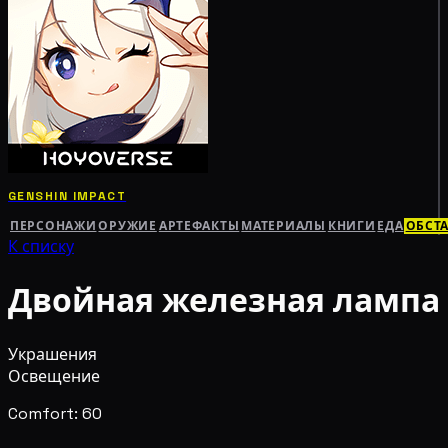
GENSHIN IMPACT
ПЕРСОНАЖИ
ОРУЖИЕ
АРТЕФАКТЫ
МАТЕРИАЛЫ
КНИГИ
ЕДА
ОБСТ
К списку
Двойная железная лампа
Украшения
Освещение
Comfort: 60