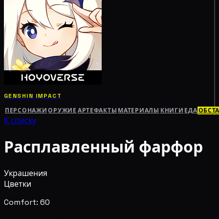
GENSHIN IMPACT
ПЕРСОНАЖИ
ОРУЖИЕ
АРТЕФАКТЫ
МАТЕРИАЛЫ
КНИГИ
ЕДА
ОБСТ
К списку
Расплавленный фарфор
Украшения
Цветки
Comfort: 60