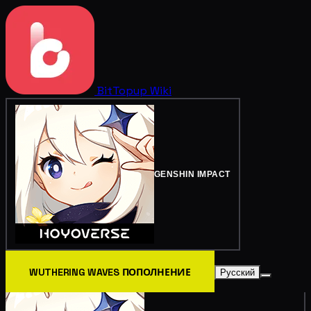
BitTopup
Wiki
GENSHIN IMPACT
WUTHERING WAVES ПОПОЛНЕНИЕ
Русский