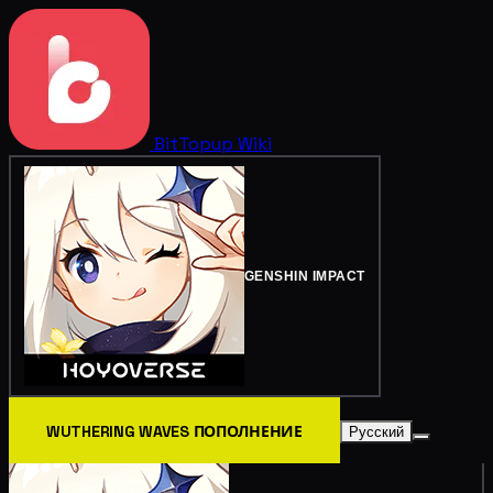
BitTopup
Wiki
GENSHIN IMPACT
WUTHERING WAVES ПОПОЛНЕНИЕ
Русский