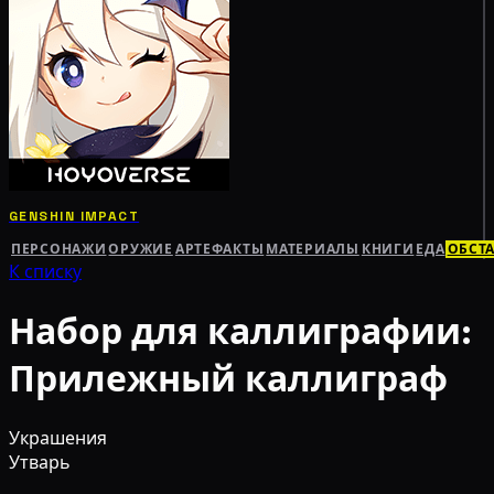
GENSHIN IMPACT
ПЕРСОНАЖИ
ОРУЖИЕ
АРТЕФАКТЫ
МАТЕРИАЛЫ
КНИГИ
ЕДА
ОБСТ
К списку
Набор для каллиграфии:
Прилежный каллиграф
Украшения
Утварь