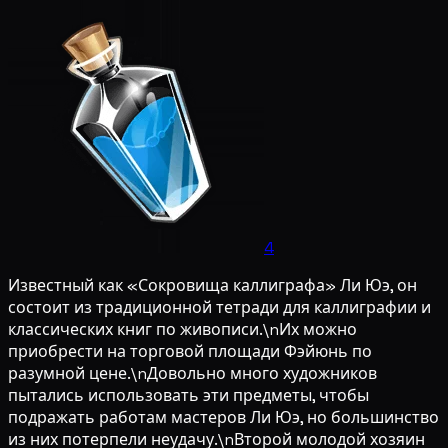
4
Известный как «Сокровища каллиграфа» Ли Юэ, он
состоит из традиционной тетради для каллиграфии и
классических книг по живописи.\nИх можно
приобрести на торговой площади Фэйюнь по
разумной цене.\nДовольно много художников
пытались использовать эти предметы, чтобы
подражать работам мастеров Ли Юэ, но большинство
из них потерпели неудачу.\nВторой молодой хозяин