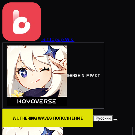
BitTopup
Wiki
GENSHIN IMPACT
WUTHERING WAVES ПОПОЛНЕНИЕ
Русский