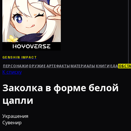
GENSHIN IMPACT
ПЕРСОНАЖИ
ОРУЖИЕ
АРТЕФАКТЫ
МАТЕРИАЛЫ
КНИГИ
ЕДА
ОБСТ
К списку
Заколка в форме белой
цапли
Украшения
Сувенир