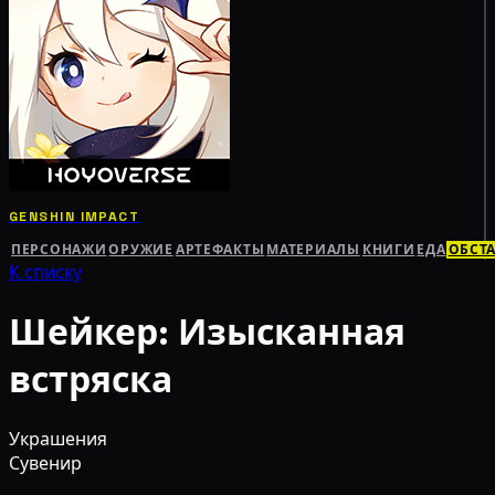
GENSHIN IMPACT
ПЕРСОНАЖИ
ОРУЖИЕ
АРТЕФАКТЫ
МАТЕРИАЛЫ
КНИГИ
ЕДА
ОБСТ
К списку
Шейкер: Изысканная
встряска
Украшения
Сувенир