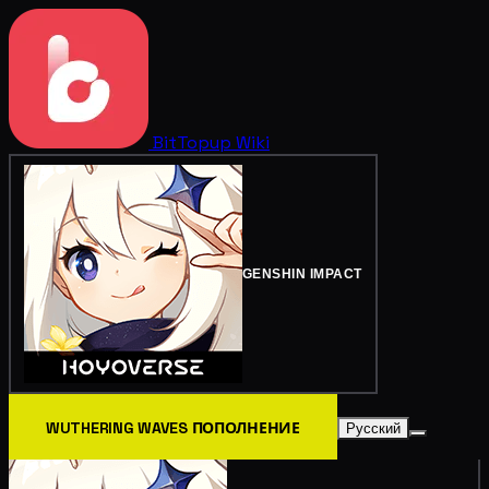
BitTopup
Wiki
GENSHIN IMPACT
WUTHERING WAVES ПОПОЛНЕНИЕ
Русский