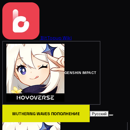
BitTopup
Wiki
GENSHIN IMPACT
WUTHERING WAVES ПОПОЛНЕНИЕ
Русский