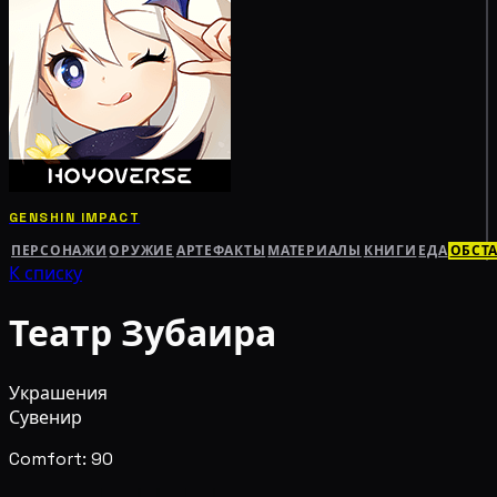
GENSHIN IMPACT
ПЕРСОНАЖИ
ОРУЖИЕ
АРТЕФАКТЫ
МАТЕРИАЛЫ
КНИГИ
ЕДА
ОБСТ
К списку
Театр Зубаира
Украшения
Сувенир
Comfort: 90