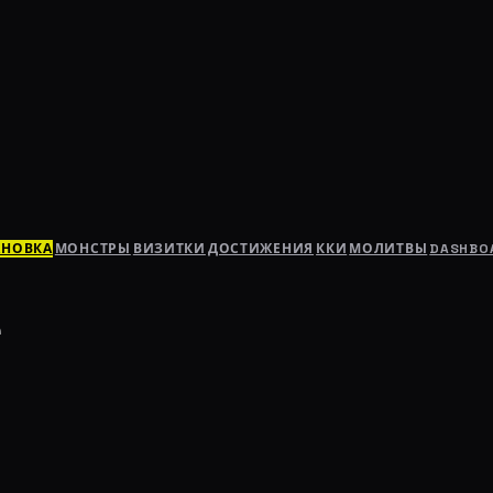
АНОВКА
МОНСТРЫ
ВИЗИТКИ
ДОСТИЖЕНИЯ
ККИ
МОЛИТВЫ
DASHBO
е