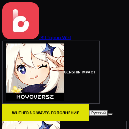
BitTopup
Wiki
GENSHIN IMPACT
WUTHERING WAVES ПОПОЛНЕНИЕ
Русский