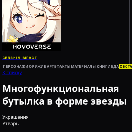
GENSHIN IMPACT
ПЕРСОНАЖИ
ОРУЖИЕ
АРТЕФАКТЫ
МАТЕРИАЛЫ
КНИГИ
ЕДА
ОБСТ
К списку
Многофункциональная
бутылка в форме звезды
Украшения
Утварь