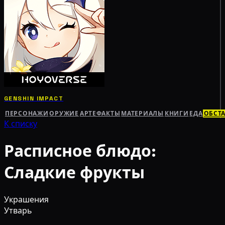
GENSHIN IMPACT
ПЕРСОНАЖИ
ОРУЖИЕ
АРТЕФАКТЫ
МАТЕРИАЛЫ
КНИГИ
ЕДА
ОБСТ
К списку
Расписное блюдо:
Сладкие фрукты
Украшения
Утварь