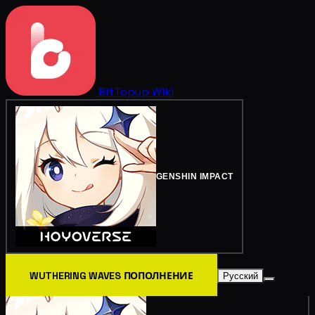
BitTopup
Wiki
GENSHIN IMPACT
WUTHERING WAVES ПОПОЛНЕНИЕ
Русский