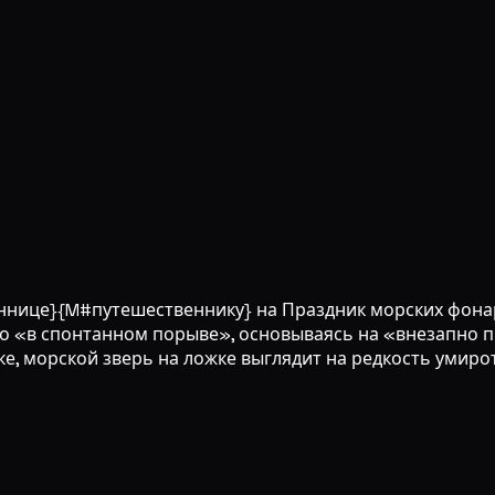
ннице}{M#путешественнику} на Праздник морских фонар
но «в спонтанном порыве», основываясь на «внезапно 
ске, морской зверь на ложке выглядит на редкость умир