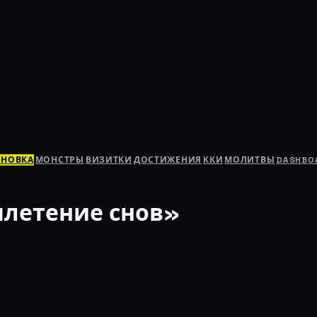
АНОВКА
МОНСТРЫ
ВИЗИТКИ
ДОСТИЖЕНИЯ
ККИ
МОЛИТВЫ
DASHBO
плетение снов»