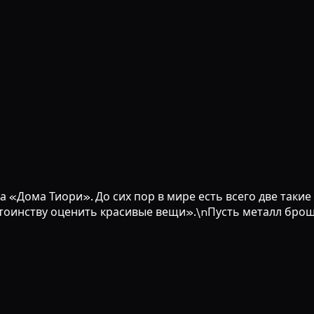
а «Дома Тиори». До сих пор в мире есть всего две так
стоинству оценить красивые вещи».\nПусть металл броши