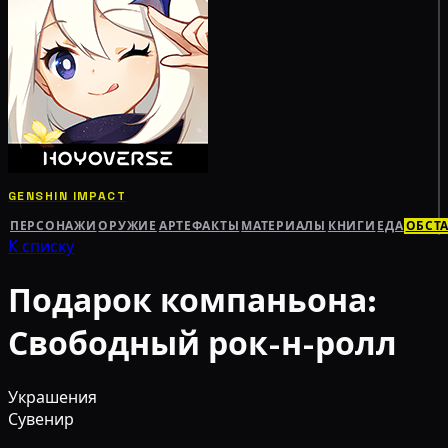
GENSHIN IMPACT
ПЕРСОНАЖИ
ОРУЖИЕ
АРТЕФАКТЫ
МАТЕРИАЛЫ
КНИГИ
ЕДА
ОБСТ
К списку
Подарок компаньона:
Свободный рок-н-ролл
Украшения
Сувенир