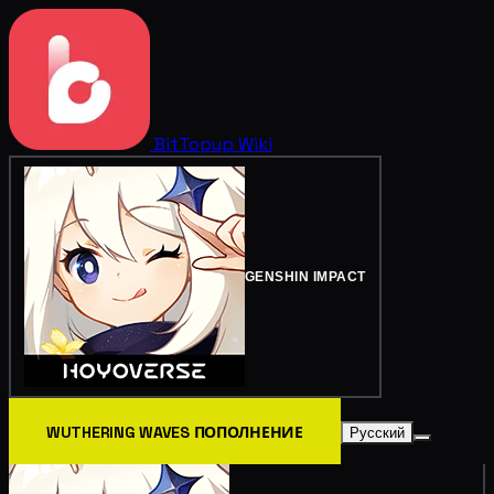
BitTopup
Wiki
GENSHIN IMPACT
WUTHERING WAVES ПОПОЛНЕНИЕ
Русский