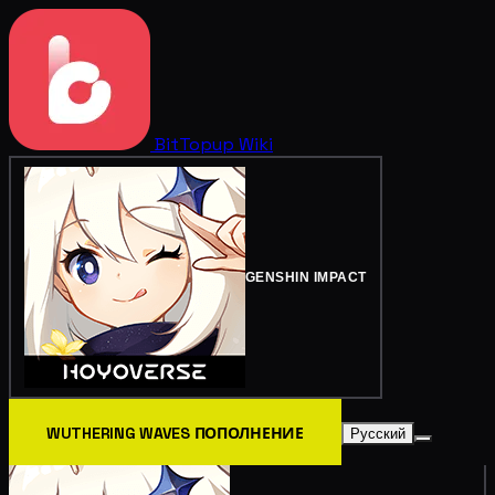
BitTopup
Wiki
GENSHIN IMPACT
WUTHERING WAVES ПОПОЛНЕНИЕ
Русский