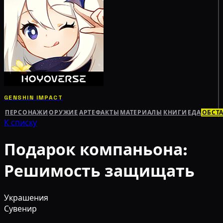
GENSHIN IMPACT
ПЕРСОНАЖИ
ОРУЖИЕ
АРТЕФАКТЫ
МАТЕРИАЛЫ
КНИГИ
ЕДА
ОБСТ
К списку
Подарок компаньона:
Решимость защищать
Украшения
Сувенир