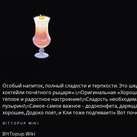
Особый напиток, полный сладости и терпкости. Это ш
коктейли почётного рыцаря».\nОригинальная «Хорошая
тёплое и радостное настроение!\nСладость необходима,
пузырин!\nСамое-самое важное - додоконфета, даряща
хорошее, Додоко поёт, и Кли тоже подпевает!» Вот поч
BITTOPUP WIKI
BitTopup
Wiki