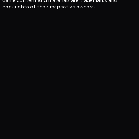
Game content and materials are trademarks and
copyrights of their respective owners.