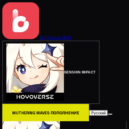
BitTopup
Wiki
GENSHIN IMPACT
WUTHERING WAVES ПОПОЛНЕНИЕ
Русский