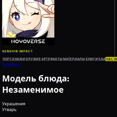
GENSHIN IMPACT
ПЕРСОНАЖИ
ОРУЖИЕ
АРТЕФАКТЫ
МАТЕРИАЛЫ
КНИГИ
ЕДА
ОБСТ
К списку
Модель блюда:
Незаменимое
Украшения
Утварь